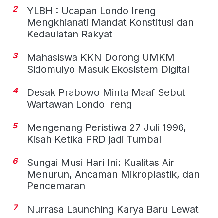
2
YLBHI: Ucapan Londo Ireng
Mengkhianati Mandat Konstitusi dan
Kedaulatan Rakyat
3
Mahasiswa KKN Dorong UMKM
Sidomulyo Masuk Ekosistem Digital
4
Desak Prabowo Minta Maaf Sebut
Wartawan Londo Ireng
5
Mengenang Peristiwa 27 Juli 1996,
Kisah Ketika PRD jadi Tumbal
6
Sungai Musi Hari Ini: Kualitas Air
Menurun, Ancaman Mikroplastik, dan
Pencemaran
7
Nurrasa Launching Karya Baru Lewat