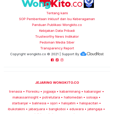
Tentang kami
SOP Pemberitaan Inklusif dan Isu Keberagaman
Panduan Publikasi Wongkito.co
Kebijakan Data Pribadi
Trustworthy News Indikator
Pedoman Media Siber
Transparency Report
Copyright
wongkito.co
© 2021 | Support By
JEJARING WONGKITO.CO
trenasia
Floresku
jogjaaja
kabarminang
kabarsiger
•
•
•
•
•
makassarinsight
potretutara
hallomedan
soloaja
•
•
•
•
starbanjar
balinesia
sijori
halojatim
halopacitan
•
•
•
•
•
ibukotakini
jabarjuara
bangkoboi
eduwara
jatengaja
•
•
•
•
•