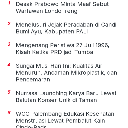
1
Desak Prabowo Minta Maaf Sebut
Wartawan Londo Ireng
2
Menelusuri Jejak Peradaban di Candi
Bumi Ayu, Kabupaten PALI
3
Mengenang Peristiwa 27 Juli 1996,
Kisah Ketika PRD jadi Tumbal
4
Sungai Musi Hari Ini: Kualitas Air
Menurun, Ancaman Mikroplastik, dan
Pencemaran
5
Nurrasa Launching Karya Baru Lewat
Balutan Konser Unik di Taman
6
WCC Palembang Edukasi Kesehatan
Menstruasi Lewat Pembalut Kain
Cindo-Pads