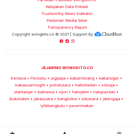
Kebijakan Data Pribadi
Trustworthy News Indikator
Pedoman Media Siber
Transparency Report
Copyright
wongkito.co
© 2021 | Support By
JEJARING WONGKITO.CO
trenasia
Floresku
jogjaaja
kabarminang
kabarsiger
•
•
•
•
•
makassarinsight
potretutara
hallomedan
soloaja
•
•
•
•
starbanjar
balinesia
sijori
halojatim
halopacitan
•
•
•
•
•
ibukotakini
jabarjuara
bangkoboi
eduwara
jatengaja
•
•
•
•
•
lyfebengkulu
pesenmakan
•