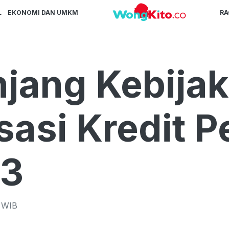
L
EKONOMI DAN UMKM
R
jang Kebija
sasi Kredit 
23
WIB