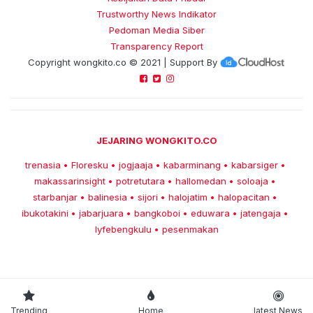
Trustworthy News Indikator
Pedoman Media Siber
Transparency Report
Copyright
wongkito.co
© 2021 | Support By
JEJARING WONGKITO.CO
trenasia
Floresku
jogjaaja
kabarminang
kabarsiger
•
•
•
•
•
makassarinsight
potretutara
hallomedan
soloaja
•
•
•
•
starbanjar
balinesia
sijori
halojatim
halopacitan
•
•
•
•
•
ibukotakini
jabarjuara
bangkoboi
eduwara
jatengaja
•
•
•
•
•
lyfebengkulu
pesenmakan
•
Trending
Home
latest News