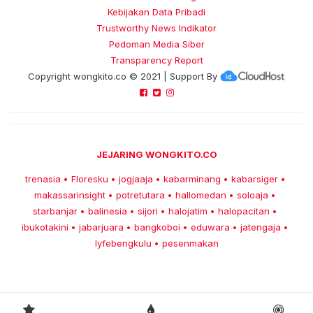
Kebijakan Data Pribadi
Trustworthy News Indikator
Pedoman Media Siber
Transparency Report
Copyright
wongkito.co
© 2021 | Support By
JEJARING WONGKITO.CO
trenasia
Floresku
jogjaaja
kabarminang
kabarsiger
•
•
•
•
•
makassarinsight
potretutara
hallomedan
soloaja
•
•
•
•
starbanjar
balinesia
sijori
halojatim
halopacitan
•
•
•
•
•
ibukotakini
jabarjuara
bangkoboi
eduwara
jatengaja
•
•
•
•
•
lyfebengkulu
pesenmakan
•