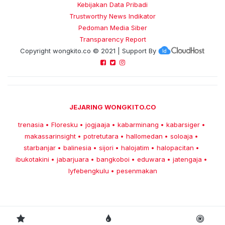
Kebijakan Data Pribadi
Trustworthy News Indikator
Pedoman Media Siber
Transparency Report
Copyright
wongkito.co
© 2021 | Support By
JEJARING WONGKITO.CO
trenasia
Floresku
jogjaaja
kabarminang
kabarsiger
•
•
•
•
•
makassarinsight
potretutara
hallomedan
soloaja
•
•
•
•
starbanjar
balinesia
sijori
halojatim
halopacitan
•
•
•
•
•
ibukotakini
jabarjuara
bangkoboi
eduwara
jatengaja
•
•
•
•
•
lyfebengkulu
pesenmakan
•