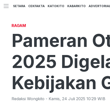
SETARA
CEKFAKTA
KATOKITO
KABARKITO
ADVERTORIA
RAGAM
Pameran Ot
2025 Digel
Kebijakan 
Redaksi Wongkito
-
Kamis
,
24 Juli 2025 10:29
WIB