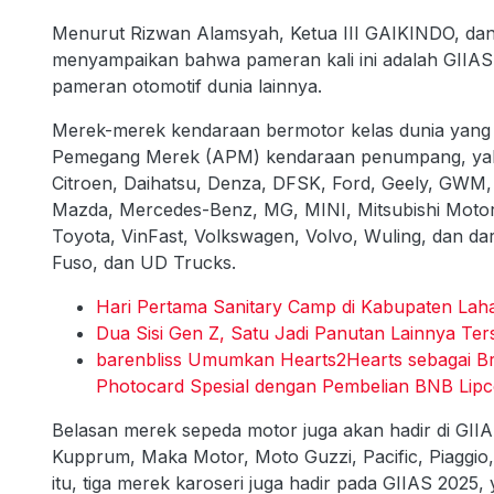
Menurut Rizwan Alamsyah, Ketua III GAIKINDO, d
menyampaikan bahwa pameran kali ini adalah GIIAS 
pameran otomotif dunia lainnya.
Merek-merek kendaraan bermotor kelas dunia yang b
Pemegang Merek (APM) kendaraan penumpang, yakni
Citroen, Daihatsu, Denza, DFSK, Ford, Geely, GWM,
Mazda, Mercedes-Benz, MG, MINI, Mitsubishi Motors
Toyota, VinFast, Volkswagen, Volvo, Wuling, dan dar
Fuso, dan UD Trucks.
Hari Pertama Sanitary Camp di Kabupaten Laha
Dua Sisi Gen Z, Satu Jadi Panutan Lainnya Te
barenbliss Umumkan Hearts2Hearts sebagai B
Photocard Spesial dengan Pembelian BNB Lipce
Belasan merek sepeda motor juga akan hadir di GIIAS
Kupprum, Maka Motor, Moto Guzzi, Pacific, Piaggio,
itu, tiga merek karoseri juga hadir pada GIIAS 2025,