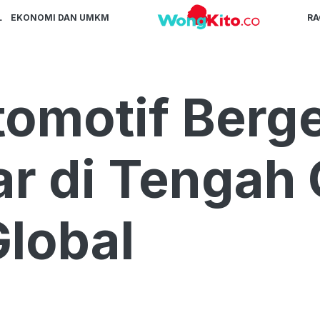
L
EKONOMI DAN UMKM
R
omotif Berge
ar di Tengah 
Global