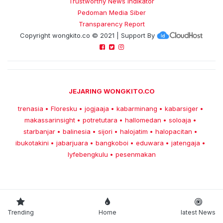
Trustworthy News Indikator
Pedoman Media Siber
Transparency Report
Copyright
wongkito.co
© 2021 | Support By
JEJARING WONGKITO.CO
trenasia
Floresku
jogjaaja
kabarminang
kabarsiger
•
•
•
•
•
makassarinsight
potretutara
hallomedan
soloaja
•
•
•
•
starbanjar
balinesia
sijori
halojatim
halopacitan
•
•
•
•
•
ibukotakini
jabarjuara
bangkoboi
eduwara
jatengaja
•
•
•
•
•
lyfebengkulu
pesenmakan
•
Trending
Home
latest News