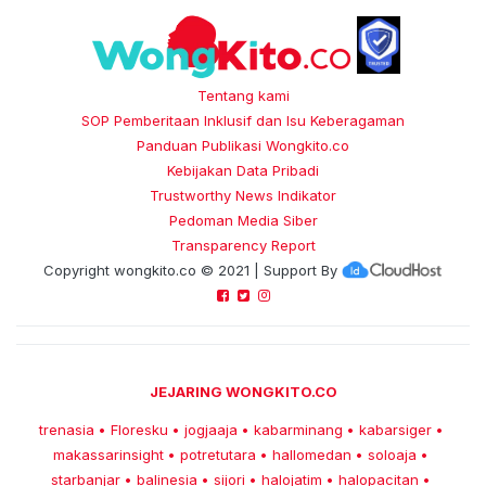
Tentang kami
SOP Pemberitaan Inklusif dan Isu Keberagaman
Panduan Publikasi Wongkito.co
Kebijakan Data Pribadi
Trustworthy News Indikator
Pedoman Media Siber
Transparency Report
Copyright
wongkito.co
© 2021 | Support By
JEJARING WONGKITO.CO
trenasia
Floresku
jogjaaja
kabarminang
kabarsiger
•
•
•
•
•
makassarinsight
potretutara
hallomedan
soloaja
•
•
•
•
starbanjar
balinesia
sijori
halojatim
halopacitan
•
•
•
•
•