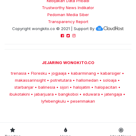
Kebijakan Data Pribadi
Trustworthy News Indikator
Pedoman Media Siber
Transparency Report
Copyright
wongkito.co
© 2021 | Support By
JEJARING WONGKITO.CO
trenasia
Floresku
jogjaaja
kabarminang
kabarsiger
•
•
•
•
•
makassarinsight
potretutara
hallomedan
soloaja
•
•
•
•
starbanjar
balinesia
sijori
halojatim
halopacitan
•
•
•
•
•
ibukotakini
jabarjuara
bangkoboi
eduwara
jatengaja
•
•
•
•
•
lyfebengkulu
pesenmakan
•