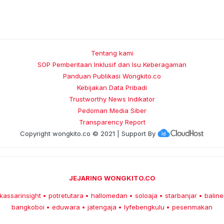
Tentang kami
SOP Pemberitaan Inklusif dan Isu Keberagaman
Panduan Publikasi Wongkito.co
Kebijakan Data Pribadi
Trustworthy News Indikator
Pedoman Media Siber
Transparency Report
Copyright
wongkito.co
© 2021 | Support By
JEJARING WONGKITO.CO
kassarinsight
potretutara
hallomedan
soloaja
starbanjar
baline
•
•
•
•
•
bangkoboi
eduwara
jatengaja
lyfebengkulu
pesenmakan
•
•
•
•