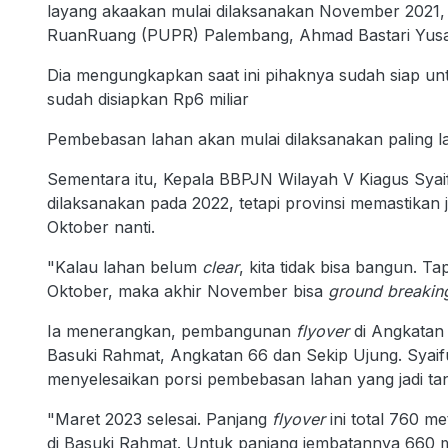
layang akaakan mulai dilaksanakan November 2021,
RuanRuang (PUPR) Palembang, Ahmad Bastari Yusa
Dia mengungkapkan saat ini pihaknya sudah siap u
sudah disiapkan Rp6 miliar
Pembebasan lahan akan mulai dilaksanakan paling 
Sementara itu, Kepala BBPJN Wilayah V Kiagus Sya
dilaksanakan pada 2022, tetapi provinsi memastikan 
Oktober nanti.
"Kalau lahan belum
clear
, kita tidak bisa bangun. 
Oktober, maka akhir November bisa
ground
breakin
Ia menerangkan, pembangunan
flyover
di Angkatan 
Basuki Rahmat, Angkatan 66 dan Sekip Ujung. Sya
menyelesaikan porsi pembebasan lahan yang jadi t
"Maret 2023 selesai. Panjang
flyover
ini total 760 m
di Basuki Rahmat. Untuk panjang jembatannya 660 me