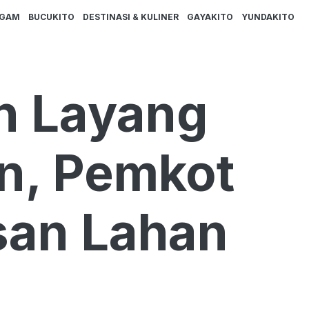
AGAM
BUCUKITO
DESTINASI & KULINER
GAYAKITO
YUNDAKITO
n Layang
n, Pemkot
san Lahan