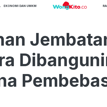
L
EKONOMI DAN UMKM
R
an Jembata
ra Dibanguni
ana Pembeba