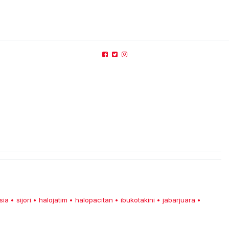
sia
sijori
halojatim
halopacitan
ibukotakini
jabarjuara
•
•
•
•
•
•