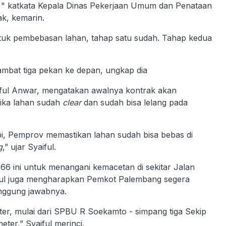
 " katkata Kepala Dinas Pekerjaan Umum dan Penataan
k, kemarin.
ntuk pembebasan lahan, tahap satu sudah. Tahap kedua
lambat tiga pekan ke depan, ungkap dia
iful Anwar, mengatakan awalnya kontrak akan
jika lahan sudah
clear
dan sudah bisa lelang pada
Tapi, Pemprov memastikan lahan sudah bisa bebas di
g
,” ujar Syaiful.
66 ini untuk menangani kemacetan di sekitar Jalan
iful juga mengharapkan Pemkot Palembang segera
anggung jawabnya.
eter, mulai dari SPBU R Soekamto - simpang tiga Sekip
ter,” Syaiful merinci.