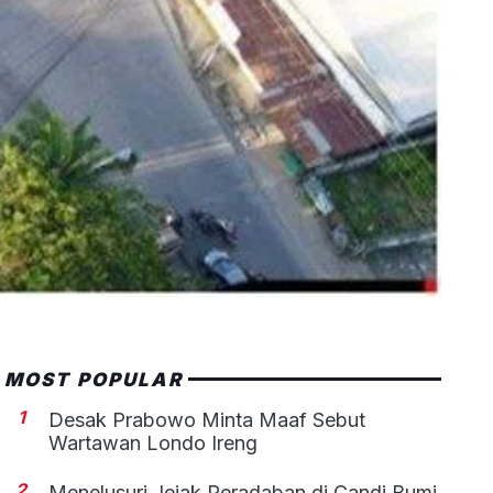
MOST POPULAR
1
Desak Prabowo Minta Maaf Sebut
Wartawan Londo Ireng
2
Menelusuri Jejak Peradaban di Candi Bumi