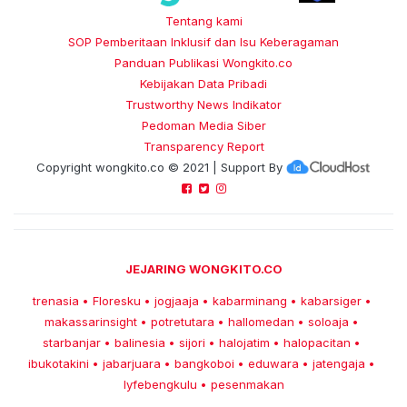
Tentang kami
SOP Pemberitaan Inklusif dan Isu Keberagaman
Panduan Publikasi Wongkito.co
Kebijakan Data Pribadi
Trustworthy News Indikator
Pedoman Media Siber
Transparency Report
Copyright
wongkito.co
© 2021 | Support By
JEJARING WONGKITO.CO
trenasia
Floresku
jogjaaja
kabarminang
kabarsiger
•
•
•
•
•
makassarinsight
potretutara
hallomedan
soloaja
•
•
•
•
starbanjar
balinesia
sijori
halojatim
halopacitan
•
•
•
•
•
ibukotakini
jabarjuara
bangkoboi
eduwara
jatengaja
•
•
•
•
•
lyfebengkulu
pesenmakan
•