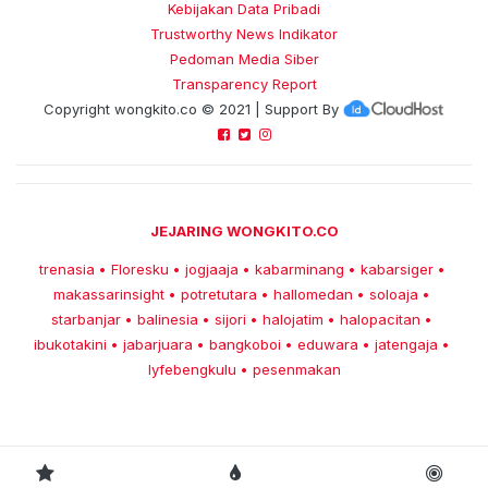
Kebijakan Data Pribadi
Trustworthy News Indikator
Pedoman Media Siber
Transparency Report
Copyright
wongkito.co
© 2021 | Support By
JEJARING WONGKITO.CO
trenasia
Floresku
jogjaaja
kabarminang
kabarsiger
•
•
•
•
•
makassarinsight
potretutara
hallomedan
soloaja
•
•
•
•
starbanjar
balinesia
sijori
halojatim
halopacitan
•
•
•
•
•
ibukotakini
jabarjuara
bangkoboi
eduwara
jatengaja
•
•
•
•
•
lyfebengkulu
pesenmakan
•