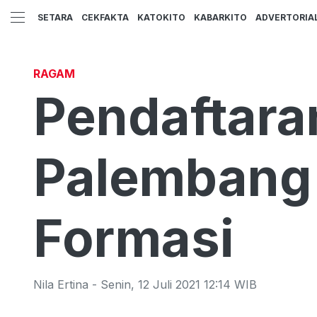
SETARA
CEKFAKTA
KATOKITO
KABARKITO
ADVERTORIA
RAGAM
Pendaftara
Palembang 
Formasi
Nila Ertina
-
Senin
,
12 Juli 2021 12:14
WIB