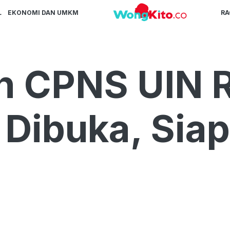
L
EKONOMI DAN UMKM
R
n CPNS UIN 
Dibuka, Siap