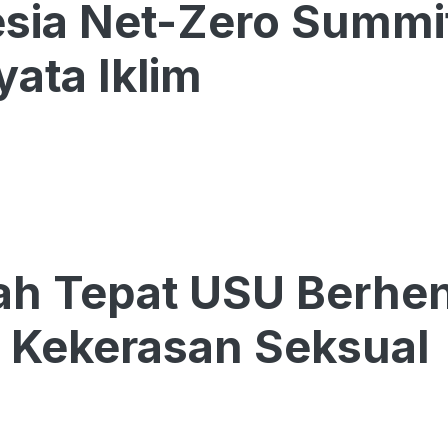
sia Net-Zero Summi
yata Iklim
ah Tepat USU Berhe
 Kekerasan Seksual