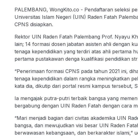
PALEMBANG, WongKito.co - Pendaftaran seleksi pen
Universitas Islam Negeri (UIN) Raden Fatah Palemb
CPNS disiapkan.
Rektor UIN Raden Fatah Palembang Prof. Nyayu Kho
lain; 14 formasi dosen jabatan asisten ahli dengan kua
tenaga kependidikan yang terdiri atas ahli pertama 
pertama pustakawan denga kualifikasi pendidikan stra
“Penerimaan formasi CPNS pada tahun 2021 ini, d
tenaga kependidikan dalam rangka meningkatkan pel
kata dia, dikutip dari portal resmi kampus tersebut, S
Ia mengajak putra-putri terbaik bangsa yang memenuh
bergabung dengan UIN Raden Fatah dengan cara men
“Mari menjadi bagian dari civitas akademika UIN R
bangsa, dan mewujudkan visi besar UIN Raden Fatah 
berwawasan kebangsaan, dan berkarakter islami,” 