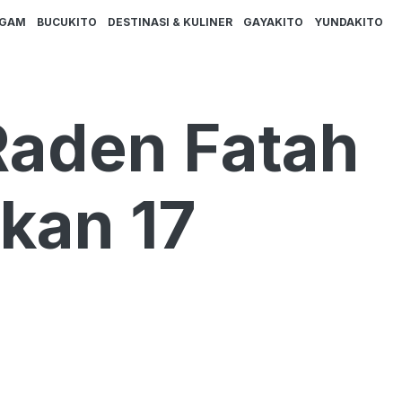
AGAM
BUCUKITO
DESTINASI & KULINER
GAYAKITO
YUNDAKITO
Raden Fatah
kan 17