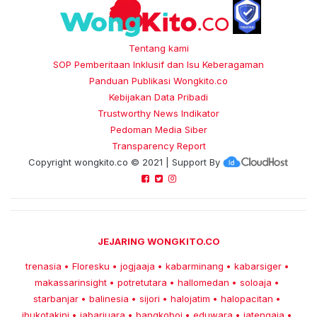
Tentang kami
SOP Pemberitaan Inklusif dan Isu Keberagaman
Panduan Publikasi Wongkito.co
Kebijakan Data Pribadi
Trustworthy News Indikator
Pedoman Media Siber
Transparency Report
Copyright
wongkito.co
© 2021 | Support By
JEJARING WONGKITO.CO
trenasia
Floresku
jogjaaja
kabarminang
kabarsiger
•
•
•
•
•
makassarinsight
potretutara
hallomedan
soloaja
•
•
•
•
starbanjar
balinesia
sijori
halojatim
halopacitan
•
•
•
•
•
ibukotakini
jabarjuara
bangkoboi
eduwara
jatengaja
•
•
•
•
•