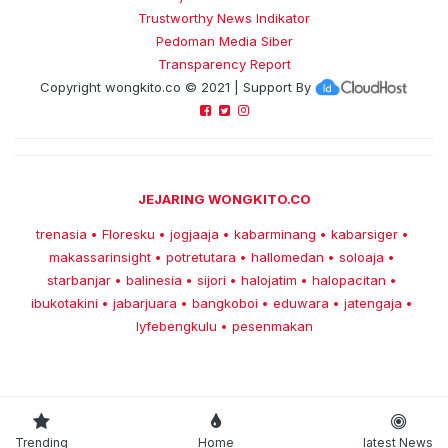
Trustworthy News Indikator
Pedoman Media Siber
Transparency Report
Copyright
wongkito.co
© 2021 | Support By
JEJARING WONGKITO.CO
trenasia
Floresku
jogjaaja
kabarminang
kabarsiger
•
•
•
•
•
makassarinsight
potretutara
hallomedan
soloaja
•
•
•
•
starbanjar
balinesia
sijori
halojatim
halopacitan
•
•
•
•
•
ibukotakini
jabarjuara
bangkoboi
eduwara
jatengaja
•
•
•
•
•
lyfebengkulu
pesenmakan
•
Trending
Home
latest News