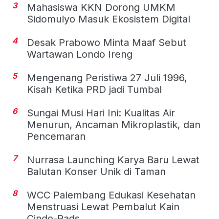
3
Mahasiswa KKN Dorong UMKM
Sidomulyo Masuk Ekosistem Digital
4
Desak Prabowo Minta Maaf Sebut
Wartawan Londo Ireng
5
Mengenang Peristiwa 27 Juli 1996,
Kisah Ketika PRD jadi Tumbal
6
Sungai Musi Hari Ini: Kualitas Air
Menurun, Ancaman Mikroplastik, dan
Pencemaran
7
Nurrasa Launching Karya Baru Lewat
Balutan Konser Unik di Taman
8
WCC Palembang Edukasi Kesehatan
Menstruasi Lewat Pembalut Kain
Cindo-Pads