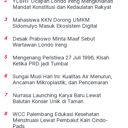
2
YLBHI: Ucapan Londo Ireng Mengkhianati
Mandat Konstitusi dan Kedaulatan Rakyat
3
Mahasiswa KKN Dorong UMKM
Sidomulyo Masuk Ekosistem Digital
4
Desak Prabowo Minta Maaf Sebut
Wartawan Londo Ireng
5
Mengenang Peristiwa 27 Juli 1996, Kisah
Ketika PRD jadi Tumbal
6
Sungai Musi Hari Ini: Kualitas Air Menurun,
Ancaman Mikroplastik, dan Pencemaran
7
Nurrasa Launching Karya Baru Lewat
Balutan Konser Unik di Taman
8
WCC Palembang Edukasi Kesehatan
Menstruasi Lewat Pembalut Kain Cindo-
Pads