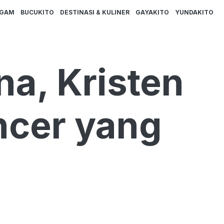
AGAM
BUCUKITO
DESTINASI & KULINER
GAYAKITO
YUNDAKITO
na, Kristen
ncer yang