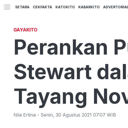
SETARA
CEKFAKTA
KATOKITO
KABARKITO
ADVERTORIA
GAYAKITO
Perankan Pu
Stewart da
Tayang No
Nila Ertina
-
Senin
,
30 Agustus 2021 07:07
WIB