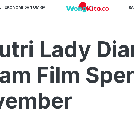
L
EKONOMI DAN UMKM
R
tri Lady Dia
lam Film Spe
vember