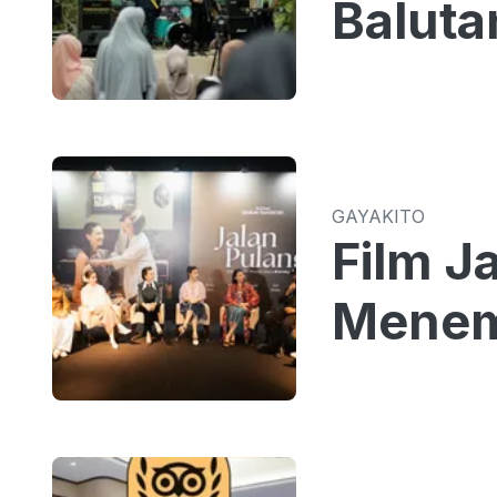
Baluta
GAYAKITO
Film J
Menem