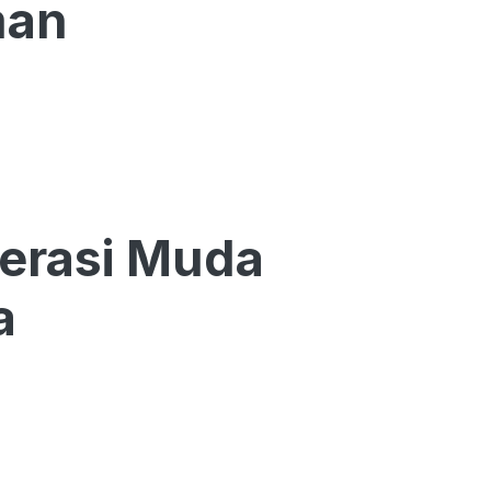
man
nerasi Muda
a