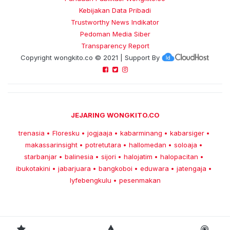
Kebijakan Data Pribadi
Trustworthy News Indikator
Pedoman Media Siber
Transparency Report
Copyright
wongkito.co
© 2021 | Support By
JEJARING WONGKITO.CO
trenasia
Floresku
jogjaaja
kabarminang
kabarsiger
•
•
•
•
•
makassarinsight
potretutara
hallomedan
soloaja
•
•
•
•
starbanjar
balinesia
sijori
halojatim
halopacitan
•
•
•
•
•
ibukotakini
jabarjuara
bangkoboi
eduwara
jatengaja
•
•
•
•
•
lyfebengkulu
pesenmakan
•