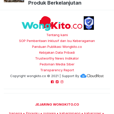
Produk Berkelanjutan
Tentang kami
SOP Pemberitaan Inklusif dan Isu Keberagaman
Panduan Publikasi Wongkito.co
Kebijakan Data Pribadi
Trustworthy News Indikator
Pedoman Media Siber
Transparency Report
Copyright
wongkito.co
© 2021 | Support By
JEJARING WONGKITO.CO
trenasia
Floresku
jogjaaja
kabarminang
kabarsiger
•
•
•
•
•