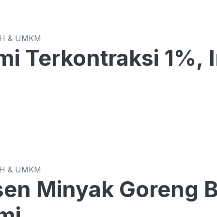
CH & UMKM
i Terkontraksi 1%, 
CH & UMKM
en Minyak Goreng B
mi