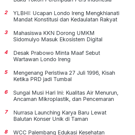
2
YLBHI: Ucapan Londo Ireng Mengkhianati
Mandat Konstitusi dan Kedaulatan Rakyat
3
Mahasiswa KKN Dorong UMKM
Sidomulyo Masuk Ekosistem Digital
4
Desak Prabowo Minta Maaf Sebut
Wartawan Londo Ireng
5
Mengenang Peristiwa 27 Juli 1996, Kisah
Ketika PRD jadi Tumbal
6
Sungai Musi Hari Ini: Kualitas Air Menurun,
Ancaman Mikroplastik, dan Pencemaran
7
Nurrasa Launching Karya Baru Lewat
Balutan Konser Unik di Taman
8
WCC Palembang Edukasi Kesehatan