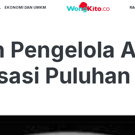
L
EKONOMI DAN UMKM
R
 Pengelola A
isasi Puluha