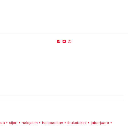
sia
sijori
halojatim
halopacitan
ibukotakini
jabarjuara
•
•
•
•
•
•