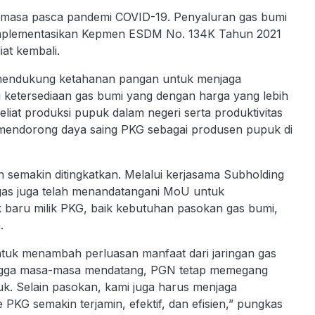
 masa pasca pandemi COVID-19. Penyaluran gas bumi
mplementasikan Kepmen ESDM No. 134K Tahun 2021
at kembali.
mendukung ketahanan pangan untuk menjaga
 ketersediaan gas bumi yang dengan harga yang lebih
liat produksi pupuk dalam negeri serta produktivitas
t mendorong daya saing PKG sebagai produsen pupuk di
 semakin ditingkatkan. Melalui kerjasama Subholding
gas juga telah menandatangani MoU untuk
baru milik PKG, baik kebutuhan pasokan gas bumi,
.
untuk menambah perluasan manfaat dari jaringan gas
 hingga masa-masa mendatang, PGN tetap memegang
k. Selain pasokan, kami juga harus menjaga
 PKG semakin terjamin, efektif, dan efisien,” pungkas