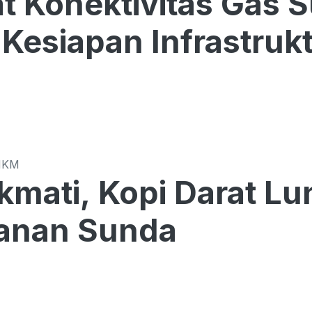
t Konektivitas Gas 
Kesiapan Infrastrukt
MKM
kmati, Kopi Darat L
anan Sunda