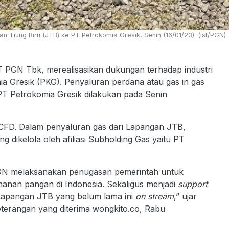
 Tiung Biru (JTB) ke PT Petrokomia Gresik, Senin (16/01/23). (ist/PGN)
T PGN Tbk, merealisasikan dukungan terhadap industri
a Gresik (PKG). Penyaluran perdana atau gas in gas
T Petrokomia Gresik dilakukan pada Senin
FD. Dalam penyaluran gas dari Lapangan JTB,
dikelola oleh afiliasi Subholding Gas yaitu PT
PGN melaksanakan penugasan pemerintah untuk
nan pangan di Indonesia. Sekaligus menjadi
support
 Lapangan JTB yang belum lama ini
on stream
,” ujar
eterangan yang diterima wongkito.co, Rabu