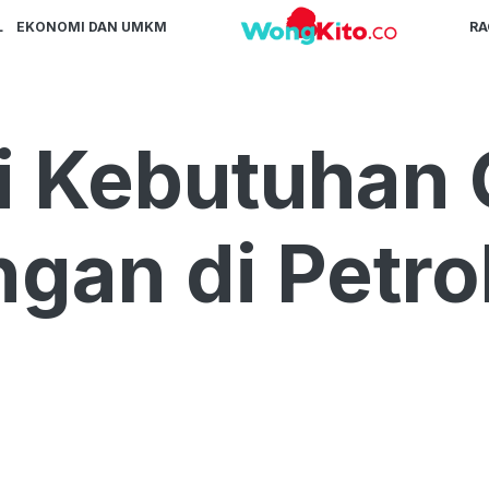
L
EKONOMI DAN UMKM
R
 Kebutuhan 
ngan di Petr