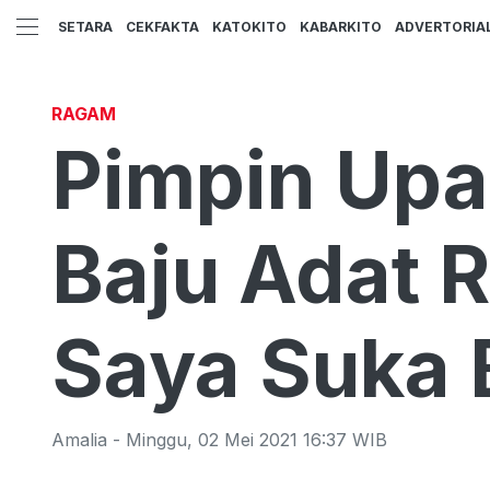
SETARA
CEKFAKTA
KATOKITO
KABARKITO
ADVERTORIA
RAGAM
Pimpin Upa
Baju Adat 
Saya Suka 
Amalia
-
Minggu
,
02 Mei 2021 16:37
WIB