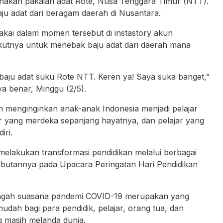
enakan pakaian adat Rote, Nusa Tenggara Timur (NTT).
u adat dari beragam daerah di Nusantara.
ai dalam momen tersebut di instastory akun
ikutnya untuk menebak baju adat dari daerah mana
baju adat suku Rote NTT. Keren ya! Saya suka banget,”
a benar, Minggu (2/5).
m menginginkan anak-anak Indonesia menjadi pelajar
r yang merdeka sepanjang hayatnya, dan pelajar yang
ri.
 melakukan transformasi pendidikan melalui berbagai
mbutannya pada Upacara Peringatan Hari Pendidikan
tengah suasana pandemi COVID-19 merupakan yang
udah bagi para pendidik, pelajar, orang tua, dan
g masih melanda dunia.