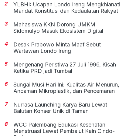
2
YLBHI: Ucapan Londo Ireng Mengkhianati
Mandat Konstitusi dan Kedaulatan Rakyat
3
Mahasiswa KKN Dorong UMKM
Sidomulyo Masuk Ekosistem Digital
4
Desak Prabowo Minta Maaf Sebut
Wartawan Londo Ireng
5
Mengenang Peristiwa 27 Juli 1996, Kisah
Ketika PRD jadi Tumbal
6
Sungai Musi Hari Ini: Kualitas Air Menurun,
Ancaman Mikroplastik, dan Pencemaran
7
Nurrasa Launching Karya Baru Lewat
Balutan Konser Unik di Taman
8
WCC Palembang Edukasi Kesehatan
Menstruasi Lewat Pembalut Kain Cindo-