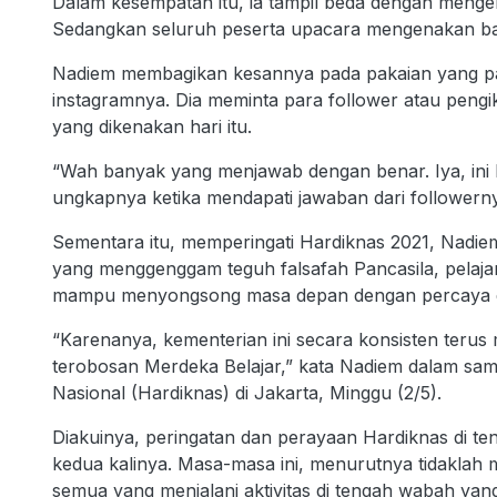
Dalam kesempatan itu, ia tampil beda dengan meng
Sedangkan seluruh peserta upacara mengenakan baj
Nadiem membagikan kesannya pada pakaian yang pak
instagramnya. Dia meminta para follower atau peng
yang dikenakan hari itu.
“Wah banyak yang menjawab dengan benar. Iya, ini 
ungkapnya ketika mendapati jawaban dari followerny
Sementara itu, memperingati Hardiknas 2021, Nadie
yang menggenggam teguh falsafah Pancasila, pelaja
mampu menyongsong masa depan dengan percaya di
“Karenanya, kementerian ini secara konsisten terus
terobosan Merdeka Belajar,” kata Nadiem dalam sa
Nasional (Hardiknas) di Jakarta, Minggu (2/5).
Diakuinya, peringatan dan perayaan Hardiknas di 
kedua kalinya. Masa-masa ini, menurutnya tidaklah m
semua yang menjalani aktivitas di tengah wabah yan