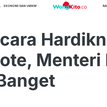
L
EKONOMI DAN UMKM
R
cara Hardikn
Rote, Menteri
Banget