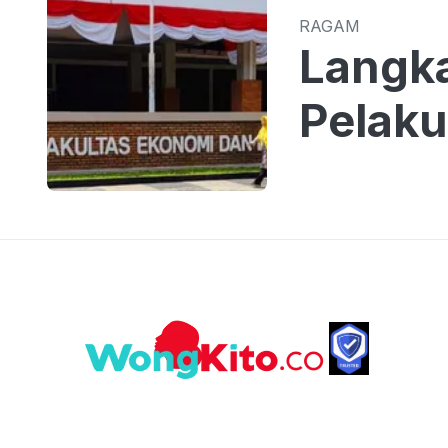
RAGAM
Langk
Pelaku