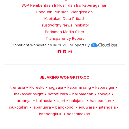
SOP Pemberitaan Inklusif dan Isu Keberagaman
Panduan Publikasi Wongkito.co
Kebijakan Data Pribadi
Trustworthy News Indikator
Pedoman Media Siber
Transparency Report
Copyright
wongkito.co
© 2021 | Support By
JEJARING WONGKITO.CO
trenasia
Floresku
jogjaaja
kabarminang
kabarsiger
•
•
•
•
•
makassarinsight
potretutara
hallomedan
soloaja
•
•
•
•
starbanjar
balinesia
sijori
halojatim
halopacitan
•
•
•
•
•
ibukotakini
jabarjuara
bangkoboi
eduwara
jatengaja
•
•
•
•
•
lyfebengkulu
pesenmakan
•