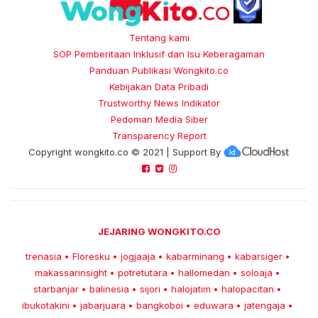
Tentang kami
SOP Pemberitaan Inklusif dan Isu Keberagaman
Panduan Publikasi Wongkito.co
Kebijakan Data Pribadi
Trustworthy News Indikator
Pedoman Media Siber
Transparency Report
Copyright
wongkito.co
© 2021 | Support By
JEJARING WONGKITO.CO
trenasia
Floresku
jogjaaja
kabarminang
kabarsiger
•
•
•
•
•
makassarinsight
potretutara
hallomedan
soloaja
•
•
•
•
starbanjar
balinesia
sijori
halojatim
halopacitan
•
•
•
•
•
ibukotakini
jabarjuara
bangkoboi
eduwara
jatengaja
•
•
•
•
•