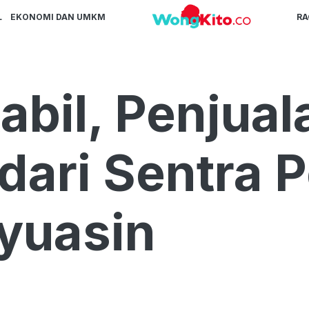
L
EKONOMI DAN UMKM
R
abil, Penjua
 dari Sentra
yuasin