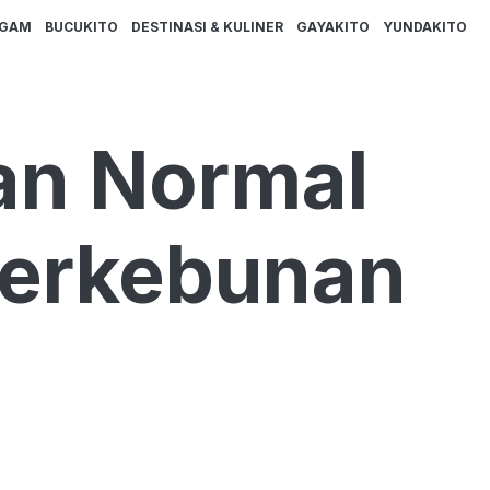
AGAM
BUCUKITO
DESTINASI & KULINER
GAYAKITO
YUNDAKITO
lan Normal
 Perkebunan