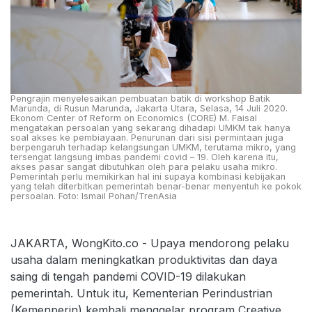
Pengrajin menyelesaikan pembuatan batik di workshop Batik
Marunda, di Rusun Marunda, Jakarta Utara, Selasa, 14 Juli 2020.
Ekonom Center of Reform on Economics (CORE) M. Faisal
mengatakan persoalan yang sekarang dihadapi UMKM tak hanya
soal akses ke pembiayaan. Penurunan dari sisi permintaan juga
berpengaruh terhadap kelangsungan UMKM, terutama mikro, yang
tersengat langsung imbas pandemi covid – 19. Oleh karena itu,
akses pasar sangat dibutuhkan oleh para pelaku usaha mikro.
Pemerintah perlu memikirkan hal ini supaya kombinasi kebijakan
yang telah diterbitkan pemerintah benar-benar menyentuh ke pokok
persoalan. Foto: Ismail Pohan/TrenAsia
JAKARTA, WongKito.co - Upaya mendorong pelaku
usaha dalam meningkatkan produktivitas dan daya
saing di tengah pandemi COVID-19 dilakukan
pemerintah. Untuk itu, Kementerian Perindustrian
(Kemenperin) kembali menggelar program Creative