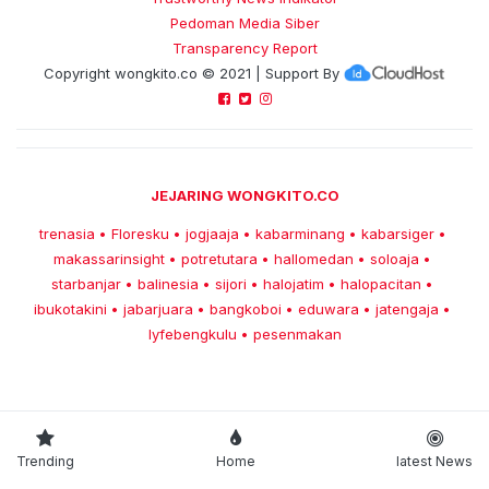
Pedoman Media Siber
Transparency Report
Copyright
wongkito.co
© 2021 | Support By
JEJARING WONGKITO.CO
trenasia
Floresku
jogjaaja
kabarminang
kabarsiger
•
•
•
•
•
makassarinsight
potretutara
hallomedan
soloaja
•
•
•
•
starbanjar
balinesia
sijori
halojatim
halopacitan
•
•
•
•
•
ibukotakini
jabarjuara
bangkoboi
eduwara
jatengaja
•
•
•
•
•
lyfebengkulu
pesenmakan
•
Trending
Home
latest News