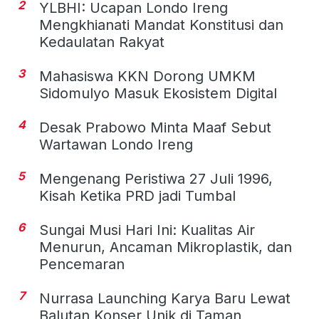
2
YLBHI: Ucapan Londo Ireng
Mengkhianati Mandat Konstitusi dan
Kedaulatan Rakyat
3
Mahasiswa KKN Dorong UMKM
Sidomulyo Masuk Ekosistem Digital
4
Desak Prabowo Minta Maaf Sebut
Wartawan Londo Ireng
5
Mengenang Peristiwa 27 Juli 1996,
Kisah Ketika PRD jadi Tumbal
6
Sungai Musi Hari Ini: Kualitas Air
Menurun, Ancaman Mikroplastik, dan
Pencemaran
7
Nurrasa Launching Karya Baru Lewat
Balutan Konser Unik di Taman