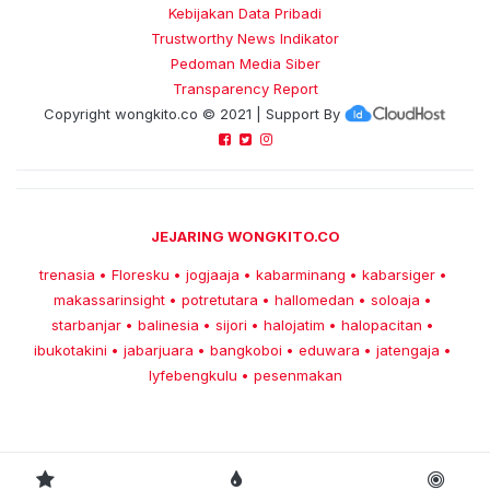
Kebijakan Data Pribadi
Trustworthy News Indikator
Pedoman Media Siber
Transparency Report
Copyright
wongkito.co
© 2021 | Support By
JEJARING WONGKITO.CO
trenasia
Floresku
jogjaaja
kabarminang
kabarsiger
•
•
•
•
•
makassarinsight
potretutara
hallomedan
soloaja
•
•
•
•
starbanjar
balinesia
sijori
halojatim
halopacitan
•
•
•
•
•
ibukotakini
jabarjuara
bangkoboi
eduwara
jatengaja
•
•
•
•
•
lyfebengkulu
pesenmakan
•