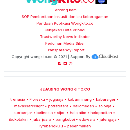
Tentang kami
SOP Pemberitaan Inklusif dan Isu Keberagaman
Panduan Publikasi Wongkito.co
Kebijakan Data Pribadi
Trustworthy News Indikator
Pedoman Media Siber
Transparency Report
Copyright
wongkito.co
© 2021 | Support By
JEJARING WONGKITO.CO
trenasia
Floresku
jogjaaja
kabarminang
kabarsiger
•
•
•
•
•
makassarinsight
potretutara
hallomedan
soloaja
•
•
•
•
starbanjar
balinesia
sijori
halojatim
halopacitan
•
•
•
•
•
ibukotakini
jabarjuara
bangkoboi
eduwara
jatengaja
•
•
•
•
•
lyfebengkulu
pesenmakan
•