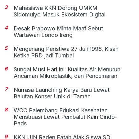
3
Mahasiswa KKN Dorong UMKM
Sidomulyo Masuk Ekosistem Digital
4
Desak Prabowo Minta Maaf Sebut
Wartawan Londo Ireng
5
Mengenang Peristiwa 27 Juli 1996, Kisah
Ketika PRD jadi Tumbal
6
Sungai Musi Hari Ini: Kualitas Air Menurun,
Ancaman Mikroplastik, dan Pencemaran
7
Nurrasa Launching Karya Baru Lewat
Balutan Konser Unik di Taman
8
WCC Palembang Edukasi Kesehatan
Menstruasi Lewat Pembalut Kain Cindo-
Pads
9
KKN UIN Raden Fatah Ajak Siswa SD