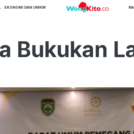
L
EKONOMI DAN UMKM
R
a Bukukan La