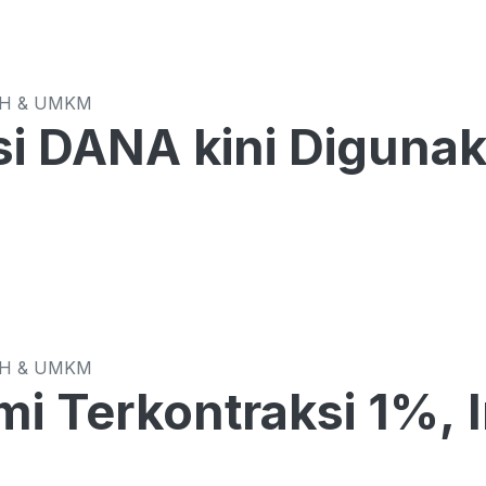
CH & UMKM
si DANA kini Diguna
CH & UMKM
i Terkontraksi 1%, 