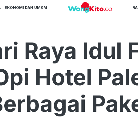
L
EKONOMI DAN UMKM
R
i Raya Idul Fi
pi Hotel Pa
erbagai Pake