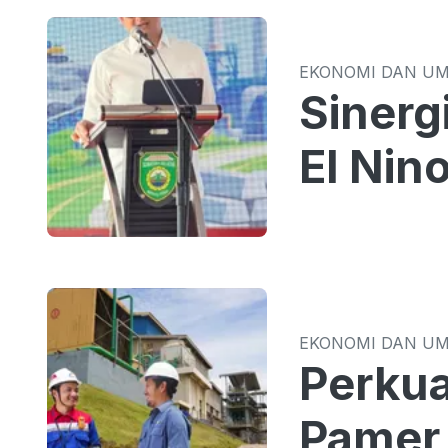
EKONOMI DAN U
Sinergi TPID 
El Nin
EKONOMI DAN U
Perkua
Pamer 