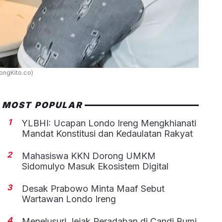
ngKito.co)
MOST POPULAR
1
YLBHI: Ucapan Londo Ireng Mengkhianati
Mandat Konstitusi dan Kedaulatan Rakyat
2
Mahasiswa KKN Dorong UMKM
Sidomulyo Masuk Ekosistem Digital
3
Desak Prabowo Minta Maaf Sebut
Wartawan Londo Ireng
4
Menelusuri Jejak Peradaban di Candi Bumi