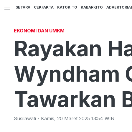
SETARA
CEKFAKTA
KATOKITO
KABARKITO
ADVERTORIA
EKONOMI DAN UMKM
Rayakan Har
Wyndham O
Tawarkan B
Susilawati
-
Kamis
,
20 Maret 2025 13:54
WIB