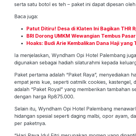
serta satu botol es teh – paket ini dapat dipesan ol
Baca juga:
Patut Ditiru! Desa di Klaten Ini Bagikan THR
BRI Dorong UMKM Wewangian Tembus Pasar 
Hoaks: Budi Arie Kembalikan Dana Haji yang
Ia menjelaskan, Wyndham Opi Hotel Palembang jug
digunakan sebagai hadiah silaturahmi kepada kelu
Paket pertama adalah “Paket Raya”, menyediakan h
empat jenis kue, seperti oatmilk cookies, kastengel
adalah “Paket Royal” yang memberikan tambahan se
dengan harga Rp875.000.
Selain itu, Wyndham Opi Hotel Palembang menawark
hidangan spesial seperti daging malbi, opor ayam, 
per paketnya.
“Hari Raya Idul Fitri merupakan momen yang dinant