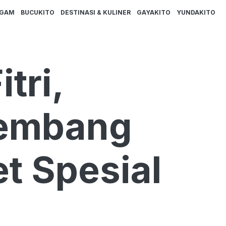
AGAM
BUCUKITO
DESTINASI & KULINER
GAYAKITO
YUNDAKITO
tri,
lembang
t Spesial