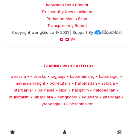
Kebijakan Data Pribadi
Trustworthy News Indikator
Pedoman Media Siber
Transparency Report
Copyright
wongkito.co
© 2021 | Support By
JEJARING WONGKITO.CO
trenasia
Floresku
jogjaaja
kabarminang
kabarsiger
•
•
•
•
•
makassarinsight
potretutara
hallomedan
soloaja
•
•
•
•
starbanjar
balinesia
sijori
halojatim
halopacitan
•
•
•
•
•
ibukotakini
jabarjuara
bangkoboi
eduwara
jatengaja
•
•
•
•
•
lyfebengkulu
pesenmakan
•