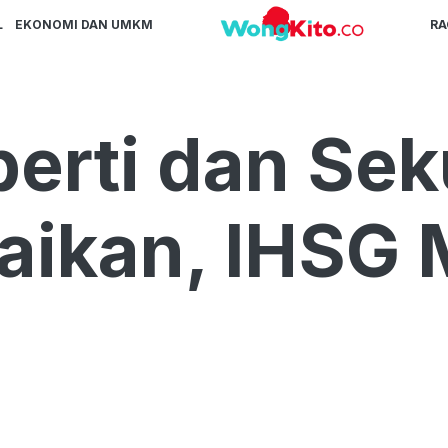
L
EKONOMI DAN UMKM
R
erti dan Sek
aikan, IHSG 