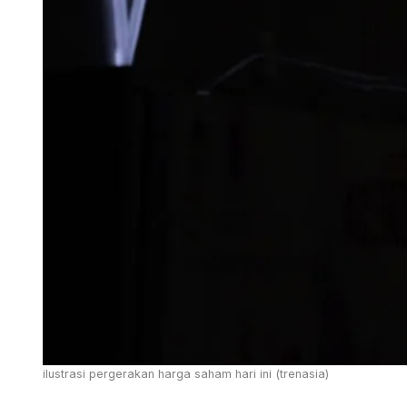
ilustrasi pergerakan harga saham hari ini (trenasia)