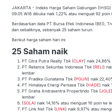
JAKARTA - Indeks Harga Saham Gabungan (IHSG) pad
09.05 WIB dibuka naik 1,22% atau menguat 92 poin k
Berdasarkan data PT Bursa Efek Indonesia (BEI), 
dan sebaliknya, sebanyak 25 saham turun.
Berikut harga saham hari ini:
25 Saham naik
PT Citra Putra Realty Tbk (
CLAY
) naik 24,86% 
PT Reliance Sekuritas Indonesia Tbk (
RELI
) na
lembar
PT Pradiksi Gunatama Tbk (
PGUN
) naik 22,40
PT Himalaya Energi Perkasa Tbk (
HADE
) naik
PT Graha Andrasentra Propertindo Tbk (
JGLE
lembar
(
SOLA
) naik 14,16% atau menguat 16 poin ke l
PT Link Net Tbk (
LINK
) naik 9,97% atau mengu