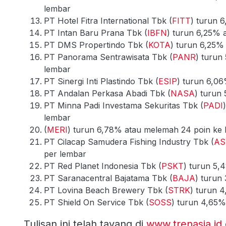
lembar
PT Hotel Fitra International Tbk (
FITT
) turun 
PT Intan Baru Prana Tbk (
IBFN
) turun 6,25% 
PT DMS Propertindo Tbk (
KOTA
) turun 6,25%
PT Panorama Sentrawisata Tbk (
PANR
) turun
lembar
PT Sinergi Inti Plastindo Tbk (
ESIP
) turun 6,06
PT Andalan Perkasa Abadi Tbk (
NASA
) turun
PT Minna Padi Investama Sekuritas Tbk (
PADI
lembar
(
MERI
) turun 6,78% atau melemah 24 poin ke 
PT Cilacap Samudera Fishing Industry Tbk (
AS
per lembar
PT Red Planet Indonesia Tbk (
PSKT
) turun 5,
PT Saranacentral Bajatama Tbk (
BAJA
) turun
PT Lovina Beach Brewery Tbk (
STRK
) turun 
PT Shield On Service Tbk (
SOSS
) turun 4,65%
Tulisan ini telah tayang di
www.trenasia.id