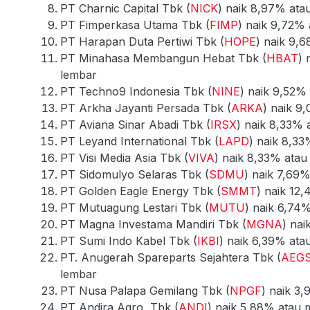
PT Charnic Capital Tbk (
NICK
) naik 8,97% ata
PT Fimperkasa Utama Tbk (
FIMP
) naik 9,72%
PT Harapan Duta Pertiwi Tbk (
HOPE
) naik 9,
PT Minahasa Membangun Hebat Tbk (
HBAT
) 
lembar
PT Techno9 Indonesia Tbk (
NINE
) naik 9,52%
PT Arkha Jayanti Persada Tbk (
ARKA
) naik 9
PT Aviana Sinar Abadi Tbk (
IRSX
) naik 8,33% 
PT Leyand International Tbk (
LAPD
) naik 8,33
PT Visi Media Asia Tbk (
VIVA
) naik 8,33% atau
PT Sidomulyo Selaras Tbk (
SDMU
) naik 7,69
PT Golden Eagle Energy Tbk (
SMMT
) naik 12
PT Mutuagung Lestari Tbk (
MUTU
) naik 6,74
PT Magna Investama Mandiri Tbk (
MGNA
) nai
PT Sumi Indo Kabel Tbk (
IKBI
) naik 6,39% ata
PT. Anugerah Spareparts Sejahtera Tbk (
AEG
lembar
PT Nusa Palapa Gemilang Tbk (
NPGF
) naik 3
PT Andira Agro, Tbk (
ANDI
) naik 5,88% atau 