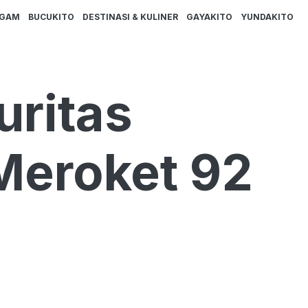
AGAM
BUCUKITO
DESTINASI & KULINER
GAYAKITO
YUNDAKITO
uritas
Meroket 92