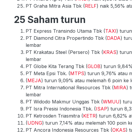
PT Graha Mitra Asia Tbk (
RELF
) naik 5,56% at
25 Saham turun
PT Express Transindo Utama Tbk (
TAXI
) turu
PT Diamond Citra Propertindo Tbk (
DADA
) tu
lembar
PT Krakatau Steel (Persero) Tbk (
KRAS
) turu
lembar
PT Globe Kita Terang Tbk (
GLOB
) turun 9,84%
PT Meta Epsi Tbk. (
MTPS
) turun 9,76% atau 
(
MEJA
) turun 9,09% atau melemah 6 poin ke 
PT Mitra International Resources Tbk (
MIRA
) 
lembar
PT Widodo Makmur Unggas Tbk (
WMUU
) tur
PT Isra Presisi Indonesia Tbk. (
ISAP
) turun 8,
PT Ketrosden Triasmitra (
KETR
) turun 6,82% a
(
UDNG
) turun 7,14% atau melemah 100 poin ke
PT Ancora Indonesia Resources Tbk (
OKAS
) 