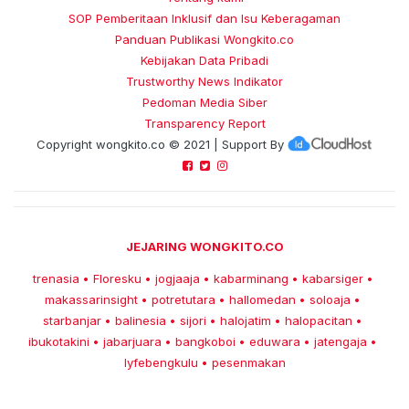
SOP Pemberitaan Inklusif dan Isu Keberagaman
Panduan Publikasi Wongkito.co
Kebijakan Data Pribadi
Trustworthy News Indikator
Pedoman Media Siber
Transparency Report
Copyright
wongkito.co
© 2021 | Support By
JEJARING WONGKITO.CO
trenasia
Floresku
jogjaaja
kabarminang
kabarsiger
•
•
•
•
•
makassarinsight
potretutara
hallomedan
soloaja
•
•
•
•
starbanjar
balinesia
sijori
halojatim
halopacitan
•
•
•
•
•
ibukotakini
jabarjuara
bangkoboi
eduwara
jatengaja
•
•
•
•
•
lyfebengkulu
pesenmakan
•