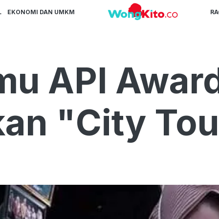
L
EKONOMI DAN UMKM
R
u API Award
an "City Tou