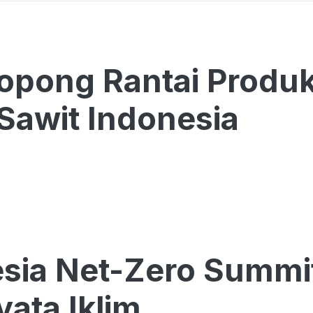
pong Rantai Produk
 Sawit Indonesia
sia Net-Zero Summi
yata Iklim