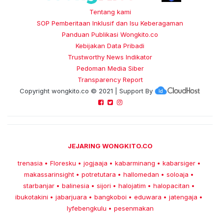
Tentang kami
SOP Pemberitaan Inklusif dan Isu Keberagaman
Panduan Publikasi Wongkito.co
Kebijakan Data Pribadi
Trustworthy News Indikator
Pedoman Media Siber
Transparency Report
Copyright
wongkito.co
© 2021 | Support By
JEJARING WONGKITO.CO
trenasia
Floresku
jogjaaja
kabarminang
kabarsiger
•
•
•
•
•
makassarinsight
potretutara
hallomedan
soloaja
•
•
•
•
starbanjar
balinesia
sijori
halojatim
halopacitan
•
•
•
•
•
ibukotakini
jabarjuara
bangkoboi
eduwara
jatengaja
•
•
•
•
•
lyfebengkulu
pesenmakan
•