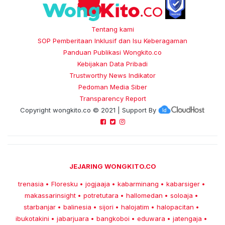
Tentang kami
SOP Pemberitaan Inklusif dan Isu Keberagaman
Panduan Publikasi Wongkito.co
Kebijakan Data Pribadi
Trustworthy News Indikator
Pedoman Media Siber
Transparency Report
Copyright
wongkito.co
© 2021 | Support By
JEJARING WONGKITO.CO
trenasia
Floresku
jogjaaja
kabarminang
kabarsiger
•
•
•
•
•
makassarinsight
potretutara
hallomedan
soloaja
•
•
•
•
starbanjar
balinesia
sijori
halojatim
halopacitan
•
•
•
•
•
ibukotakini
jabarjuara
bangkoboi
eduwara
jatengaja
•
•
•
•
•