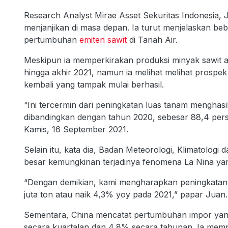
Research Analyst Mirae Asset Sekuritas Indonesia
menjanjikan di masa depan. Ia turut menjelaskan be
pertumbuhan
emiten sawit
di Tanah Air.
Meskipun ia memperkirakan produksi minyak sawit ak
hingga akhir 2021, namun ia melihat melihat prosp
kembali yang tampak mulai berhasil.
“Ini tercermin dari peningkatan luas tanam menghasi
dibandingkan dengan tahun 2020, sebesar 88,4 perse
Kamis, 16 September 2021.
Selain itu, kata dia, Badan Meteorologi, Klimatolog
besar kemungkinan terjadinya fenomena La Nina ya
“Dengan demikian, kami mengharapkan peningkatan v
juta ton atau naik 4,3% yoy pada 2021,” papar Juan.
Sementara, China mencatat pertumbuhan impor yang re
secara kuartalan dan 4,8% secara tahunan. Ia me