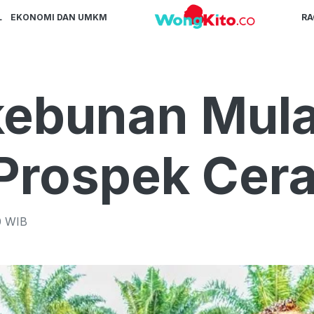
L
EKONOMI DAN UMKM
R
kebunan Mula
Prospek Cer
0
WIB