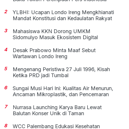
2
YLBHI: Ucapan Londo Ireng Mengkhianati
Mandat Konstitusi dan Kedaulatan Rakyat
3
Mahasiswa KKN Dorong UMKM
Sidomulyo Masuk Ekosistem Digital
4
Desak Prabowo Minta Maaf Sebut
Wartawan Londo Ireng
5
Mengenang Peristiwa 27 Juli 1996, Kisah
Ketika PRD jadi Tumbal
6
Sungai Musi Hari Ini: Kualitas Air Menurun,
Ancaman Mikroplastik, dan Pencemaran
7
Nurrasa Launching Karya Baru Lewat
Balutan Konser Unik di Taman
8
WCC Palembang Edukasi Kesehatan