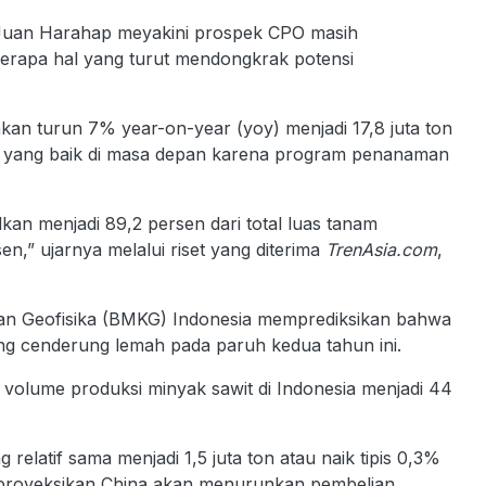
, Juan Harahap meyakini prospek CPO masih
berapa hal yang turut mendongkrak potensi
an turun 7% year-on-year (yoy) menjadi 17,8 juta ton
ek yang baik di masa depan karena program penanaman
lkan menjadi 89,2 persen dari total luas tanam
n,” ujarnya melalui riset yang diterima
TrenAsia.com
,
i dan Geofisika (BMKG) Indonesia memprediksikan bahwa
ng cenderung lemah pada paruh kedua tahun ini.
olume produksi minyak sawit di Indonesia menjadi 44
latif sama menjadi 1,5 juta ton atau naik tipis 0,3%
mproyeksikan China akan menurunkan pembelian