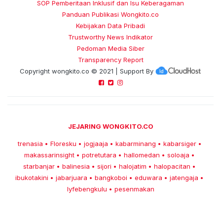
SOP Pemberitaan Inklusif dan Isu Keberagaman
Panduan Publikasi Wongkito.co
Kebijakan Data Pribadi
Trustworthy News Indikator
Pedoman Media Siber
Transparency Report
Copyright
wongkito.co
© 2021 | Support By
JEJARING WONGKITO.CO
trenasia
Floresku
jogjaaja
kabarminang
kabarsiger
•
•
•
•
•
makassarinsight
potretutara
hallomedan
soloaja
•
•
•
•
starbanjar
balinesia
sijori
halojatim
halopacitan
•
•
•
•
•
ibukotakini
jabarjuara
bangkoboi
eduwara
jatengaja
•
•
•
•
•
lyfebengkulu
pesenmakan
•