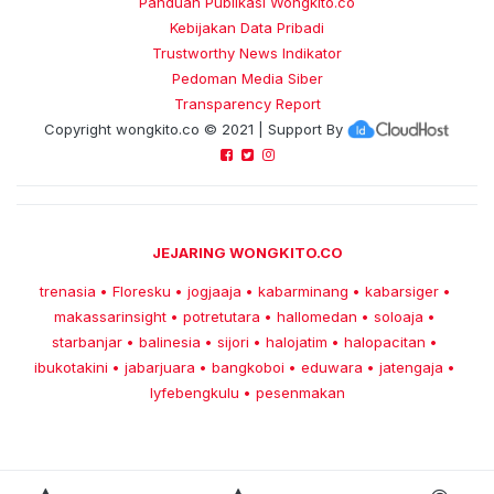
Panduan Publikasi Wongkito.co
Kebijakan Data Pribadi
Trustworthy News Indikator
Pedoman Media Siber
Transparency Report
Copyright
wongkito.co
© 2021 | Support By
JEJARING WONGKITO.CO
trenasia
Floresku
jogjaaja
kabarminang
kabarsiger
•
•
•
•
•
makassarinsight
potretutara
hallomedan
soloaja
•
•
•
•
starbanjar
balinesia
sijori
halojatim
halopacitan
•
•
•
•
•
ibukotakini
jabarjuara
bangkoboi
eduwara
jatengaja
•
•
•
•
•
lyfebengkulu
pesenmakan
•