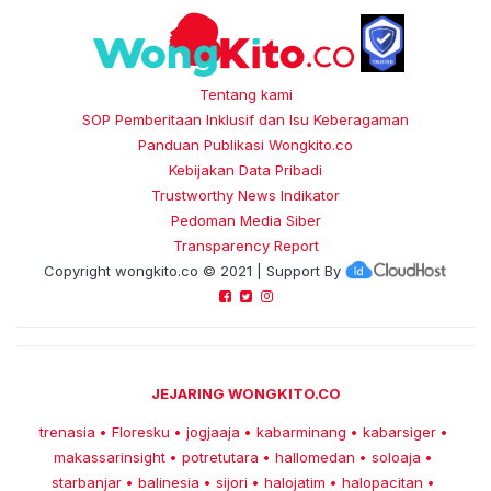
Tentang kami
SOP Pemberitaan Inklusif dan Isu Keberagaman
Panduan Publikasi Wongkito.co
Kebijakan Data Pribadi
Trustworthy News Indikator
Pedoman Media Siber
Transparency Report
Copyright
wongkito.co
© 2021 | Support By
JEJARING WONGKITO.CO
trenasia
Floresku
jogjaaja
kabarminang
kabarsiger
•
•
•
•
•
makassarinsight
potretutara
hallomedan
soloaja
•
•
•
•
starbanjar
balinesia
sijori
halojatim
halopacitan
•
•
•
•
•