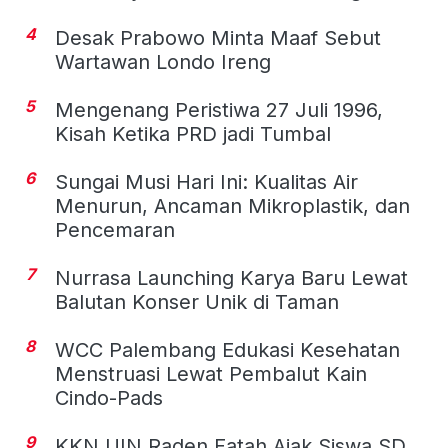
4
Desak Prabowo Minta Maaf Sebut
Wartawan Londo Ireng
5
Mengenang Peristiwa 27 Juli 1996,
Kisah Ketika PRD jadi Tumbal
6
Sungai Musi Hari Ini: Kualitas Air
Menurun, Ancaman Mikroplastik, dan
Pencemaran
7
Nurrasa Launching Karya Baru Lewat
Balutan Konser Unik di Taman
8
WCC Palembang Edukasi Kesehatan
Menstruasi Lewat Pembalut Kain
Cindo-Pads
9
KKN UIN Raden Fatah Ajak Siswa SD