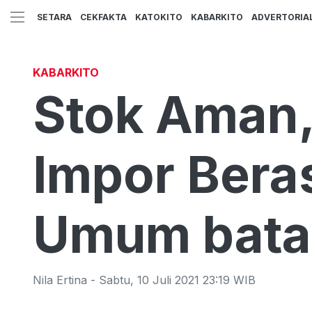
SETARA
CEKFAKTA
KATOKITO
KABARKITO
ADVERTORIA
KABARKITO
Stok Aman,
Impor Ber
Umum bata
Nila Ertina
-
Sabtu
,
10 Juli 2021 23:19
WIB