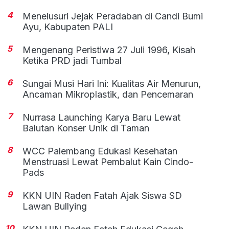
4
Menelusuri Jejak Peradaban di Candi Bumi
Ayu, Kabupaten PALI
5
Mengenang Peristiwa 27 Juli 1996, Kisah
Ketika PRD jadi Tumbal
6
Sungai Musi Hari Ini: Kualitas Air Menurun,
Ancaman Mikroplastik, dan Pencemaran
7
Nurrasa Launching Karya Baru Lewat
Balutan Konser Unik di Taman
8
WCC Palembang Edukasi Kesehatan
Menstruasi Lewat Pembalut Kain Cindo-
Pads
9
KKN UIN Raden Fatah Ajak Siswa SD
Lawan Bullying
10