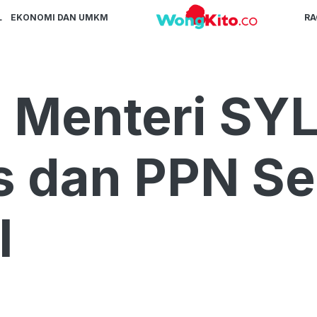
L
EKONOMI DAN UMKM
R
 Menteri SYL
as dan PPN S
l