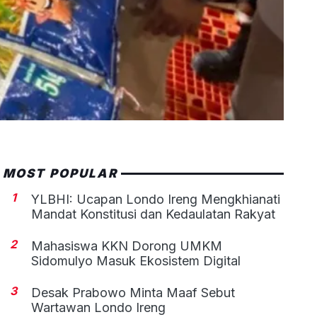
MOST POPULAR
1
YLBHI: Ucapan Londo Ireng Mengkhianati
Mandat Konstitusi dan Kedaulatan Rakyat
2
Mahasiswa KKN Dorong UMKM
Sidomulyo Masuk Ekosistem Digital
3
Desak Prabowo Minta Maaf Sebut
Wartawan Londo Ireng