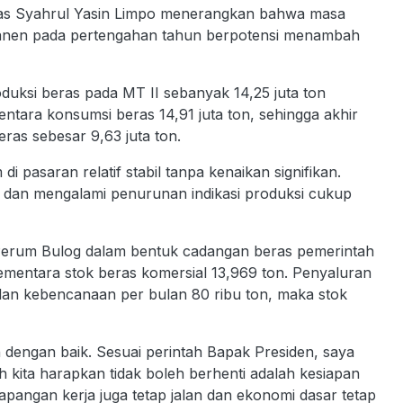
ras Syahrul Yasin Limpo menerangkan bahwa masa
panen pada pertengahan tahun berpotensi menambah
uksi beras pada MT II sebanyak 14,25 juta ton
entara konsumsi beras 14,91 juta ton, sehingga akhir
ras sebesar 9,63 juta ton.
 pasaran relatif stabil tanpa kenaikan signifikan.
bil dan mengalami penurunan indikasi produksi cukup
i Perum Bulog dalam bentuk cadangan beras pemerintah
 sementara stok beras komersial 13,969 ton. Penyaluran
 dan kebencanaan per bulan 80 ribu ton, maka stok
an dengan baik. Sesuai perintah Bapak Presiden, saya
h kita harapkan tidak boleh berhenti adalah kesiapan
lapangan kerja juga tetap jalan dan ekonomi dasar tetap