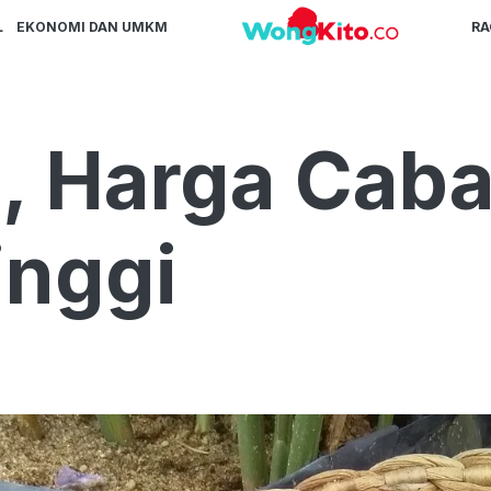
L
EKONOMI DAN UMKM
R
, Harga Caba
inggi