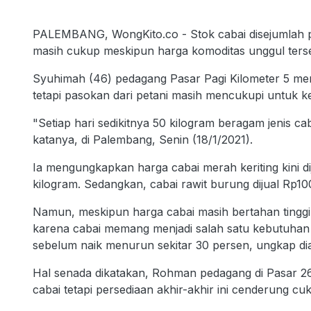
PALEMBANG, WongKito.co - Stok cabai disejumlah pas
masih cukup meskipun harga komoditas unggul terse
Syuhimah (46) pedagang Pasar Pagi Kilometer 5 me
tetapi pasokan dari petani masih mencukupi untuk k
"Setiap hari sedikitnya 50 kilogram beragam jenis cab
katanya, di Palembang, Senin (18/1/2021).
Ia mengungkapkan harga cabai merah keriting kini di
kilogram. Sedangkan, cabai rawit burung dijual Rp100
Namun, meskipun harga cabai masih bertahan tinggi
karena cabai memang menjadi salah satu kebutuhan t
sebelum naik menurun sekitar 30 persen, ungkap dia
Hal senada dikatakan, Rohman pedagang di Pasar 26 I
cabai tetapi persediaan akhir-akhir ini cenderung cu