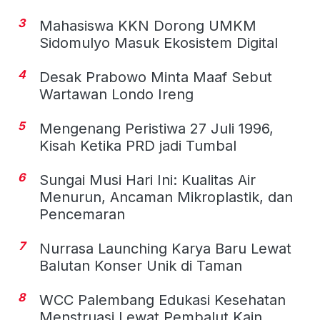
3
Mahasiswa KKN Dorong UMKM
Sidomulyo Masuk Ekosistem Digital
4
Desak Prabowo Minta Maaf Sebut
Wartawan Londo Ireng
5
Mengenang Peristiwa 27 Juli 1996,
Kisah Ketika PRD jadi Tumbal
6
Sungai Musi Hari Ini: Kualitas Air
Menurun, Ancaman Mikroplastik, dan
Pencemaran
7
Nurrasa Launching Karya Baru Lewat
Balutan Konser Unik di Taman
8
WCC Palembang Edukasi Kesehatan
Menstruasi Lewat Pembalut Kain