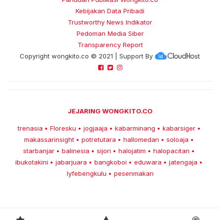
Kebijakan Data Pribadi
Trustworthy News Indikator
Pedoman Media Siber
Transparency Report
Copyright
wongkito.co
© 2021 | Support By
JEJARING WONGKITO.CO
trenasia
Floresku
jogjaaja
kabarminang
kabarsiger
•
•
•
•
•
makassarinsight
potretutara
hallomedan
soloaja
•
•
•
•
starbanjar
balinesia
sijori
halojatim
halopacitan
•
•
•
•
•
ibukotakini
jabarjuara
bangkoboi
eduwara
jatengaja
•
•
•
•
•
lyfebengkulu
pesenmakan
•