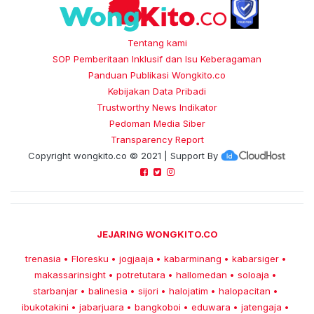
Tentang kami
SOP Pemberitaan Inklusif dan Isu Keberagaman
Panduan Publikasi Wongkito.co
Kebijakan Data Pribadi
Trustworthy News Indikator
Pedoman Media Siber
Transparency Report
Copyright
wongkito.co
© 2021 | Support By
JEJARING WONGKITO.CO
trenasia
Floresku
jogjaaja
kabarminang
kabarsiger
•
•
•
•
•
makassarinsight
potretutara
hallomedan
soloaja
•
•
•
•
starbanjar
balinesia
sijori
halojatim
halopacitan
•
•
•
•
•
ibukotakini
jabarjuara
bangkoboi
eduwara
jatengaja
•
•
•
•
•