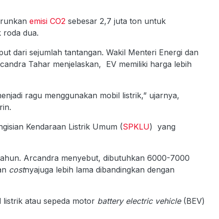
urunkan
emisi CO2
sebesar 2,7 juta ton untuk
k roda dua.
t dari sejumlah tantangan. Wakil Menteri Energi dan
andra Tahar menjelaskan, EV memiliki harga lebih
njadi ragu menggunakan mobil listrik,” ujarnya,
rin.
ngisian Kendaraan Listrik Umum (
SPKLU
) yang
a tahun. Arcandra menyebut, dibutuhkan 6000-7000
dan
cost
nyajuga lebih lama dibandingkan dengan
l listrik atau sepeda motor
battery electric vehicle
(BEV)