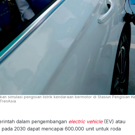
an simulasi pengisian listrik kendaraan bermotor di Stasiun Pengisian 
/TrenAsia
erintah dalam pengembangan
electric vehicle
(EV) atau
 EV pada 2030 dapat mencapai 600.000 unit untuk roda