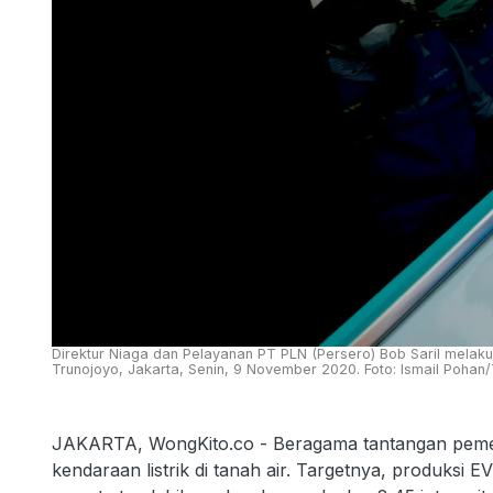
Direktur Niaga dan Pelayanan PT PLN (Persero) Bob Saril melakuk
Trunojoyo, Jakarta, Senin, 9 November 2020. Foto: Ismail Pohan
JAKARTA, WongKito.co - Beragama tantangan pem
kendaraan listrik di tanah air. Targetnya, produksi