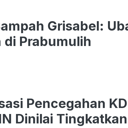
ampah Grisabel: Ub
 di Prabumulih
isasi Pencegahan K
N Dinilai Tingkatka