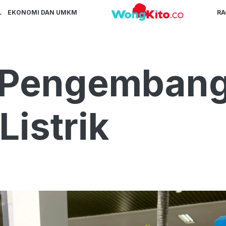
L
EKONOMI DAN UMKM
R
 Pengemban
istrik