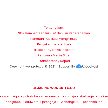
Tentang kami
SOP Pemberitaan Inklusif dan Isu Keberagaman
Panduan Publikasi Wongkito.co
Kebijakan Data Pribadi
Trustworthy News Indikator
Pedoman Media Siber
Transparency Report
Copyright
wongkito.co
© 2021 | Support By
JEJARING WONGKITO.CO
kassarinsight
potretutara
hallomedan
soloaja
starbanjar
baline
•
•
•
•
•
bangkoboi
eduwara
jatengaja
lyfebengkulu
pesenmakan
•
•
•
•