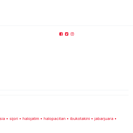
sia
sijori
halojatim
halopacitan
ibukotakini
jabarjuara
•
•
•
•
•
•