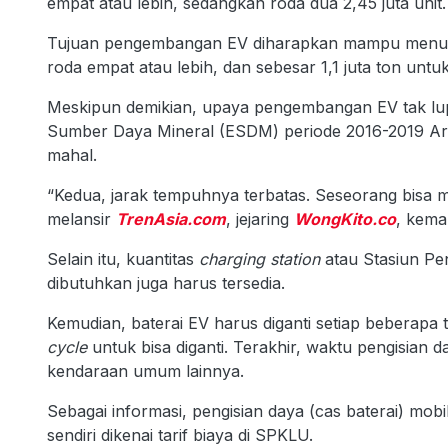
empat atau lebih, sedangkan roda dua 2,45 juta unit.
Tujuan pengembangan EV diharapkan mampu men
roda empat atau lebih, dan sebesar 1,1 juta ton untu
Meskipun demikian, upaya pengembangan EV tak lupu
Sumber Daya Mineral (ESDM) periode 2016-2019 Arc
mahal.
“Kedua, jarak tempuhnya terbatas. Seseorang bisa me
melansir
TrenAsia.com
, jejaring
WongKito.co
, kema
Selain itu, kuantitas
charging station
atau Stasiun Pe
dibutuhkan juga harus tersedia.
Kemudian, baterai EV harus diganti setiap beberap
cycle
untuk bisa diganti. Terakhir, waktu pengisian 
kendaraan umum lainnya.
Sebagai informasi, pengisian daya (cas baterai) mobi
sendiri dikenai tarif biaya di SPKLU.