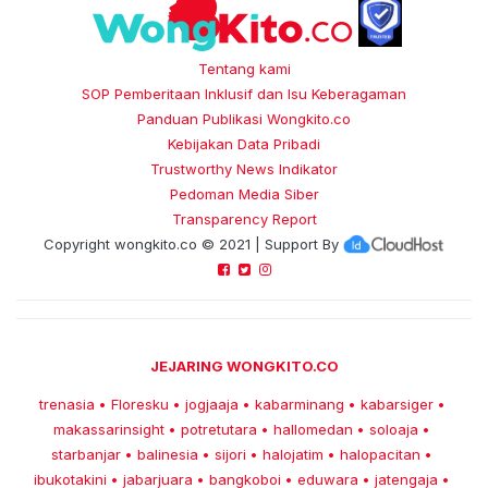
Tentang kami
SOP Pemberitaan Inklusif dan Isu Keberagaman
Panduan Publikasi Wongkito.co
Kebijakan Data Pribadi
Trustworthy News Indikator
Pedoman Media Siber
Transparency Report
Copyright
wongkito.co
© 2021 | Support By
JEJARING WONGKITO.CO
trenasia
Floresku
jogjaaja
kabarminang
kabarsiger
•
•
•
•
•
makassarinsight
potretutara
hallomedan
soloaja
•
•
•
•
starbanjar
balinesia
sijori
halojatim
halopacitan
•
•
•
•
•
ibukotakini
jabarjuara
bangkoboi
eduwara
jatengaja
•
•
•
•
•